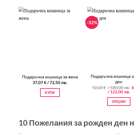
-32%
Подаръчна кошница з
Подаръчна кошница за жена
ден
37,07
€
/ 72,50 лв.
O
92,03
€
/ 180,00 лв.
6
Т
p
/ 122,00 лв.
КУПИ
ц
w
е:
9
ОПЦИИ
62
/
/
1
This
12
product
10 Пожелания за рожден ден 
has
multiple