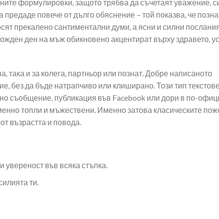
ните формулировки, защото трябва да съчетаят уважение, с
.
 предаде повече от дълго обяснение – той показва, че позн
рсят прекалено сантиментални думи, а ясни и силни послания
рожден ден на мъж обикновено акцентират върху здравето, у
а, така и за колега, партньор или познат. Добре написаното
, без да бъде натрапчиво или клиширано. Този тип текстове
ично съобщение, публикация във Facebook или дори в по-офи
ременно топли и мъжествени. Именно затова класическите по
от възрастта и повода.
и увереност във всяка стъпка.
илията ти.