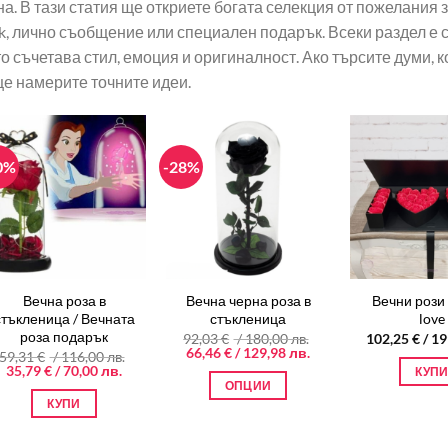
на. В тази статия ще откриете богата селекция от пожелания 
k, лично съобщение или специален подарък. Всеки раздел е
 съчетава стил, емоция и оригиналност. Ако търсите думи, к
ще намерите точните идеи.
0%
-28%
Вечна роза в
Вечна черна роза в
Вечни рози 
стъкленица / Вечната
стъкленица
love
роза подарък
92,03
€
/ 180,00 лв.
102,25
€
/ 19
Original
Текущата
66,46
€
/ 129,98 лв.
59,31
€
/ 116,00 лв.
price
цена
Original
Текущата
35,79
€
/ 70,00 лв.
КУП
was:
е:
price
цена
ОПЦИИ
92,03 €
66,46 €
was:
е:
КУПИ
/
/
This
59,31 €
35,79 €
180,00 лв..
129,98 лв..
/
/
product
116,00 лв..
70,00 лв..