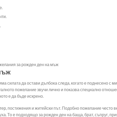
е.
чти.
.
мъж
а силата да остави дълбока следа, когато е поднесено с ми
уалното пожелание звучи лично и показва специално отноше
ото е да бъде искрено.
ктер, постижения и житейски път. Подобно пожелание често 
уха. То е подходящо за рожден ден на баща, брат, съпруг, пр