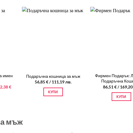
has
multiple
variants.
The
options
may
be
chosen
on
the
product
а имен
Фирмен Подарък: Л
Подаръчна кошница за мъж
page
Подаръчна Кош
56,85
€
/ 111,19 лв.
riginal
2,38
€
86,51
€
/ 169,20
екущата
rice
КУПИ
ена
as:
КУПИ
2,03 €
,38 €
80,00 лв..
2,00 лв..
на мъж