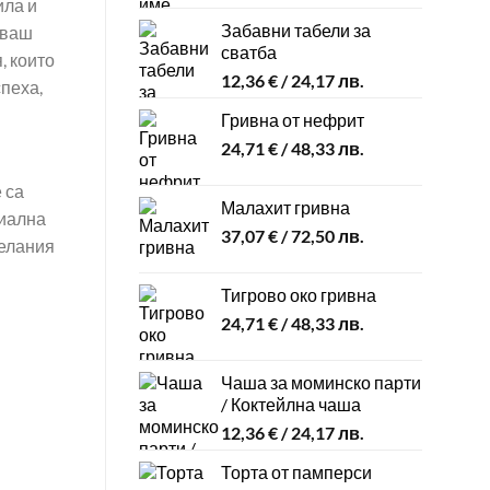
ила и
Забавни табели за
аваш
сватба
, които
12,36
€
/ 24,17 лв.
спеха,
Гривна от нефрит
24,71
€
/ 48,33 лв.
 са
Малахит гривна
циална
37,07
€
/ 72,50 лв.
желания
Тигрово око гривна
24,71
€
/ 48,33 лв.
Чаша за моминско парти
/ Коктейлна чаша
12,36
€
/ 24,17 лв.
Торта от памперси