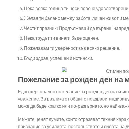
Нека всяка година ти носи повече удовлетворени
Желая ти баланс между работа, личен живот и ме
Честит празник! Продължавай да вървиш напред
Нека трудът ти винаги бъде оценен.
Пожелавам ти увереност във всяко решение.
Бъди здрав, успешен и истински.
Пожелание за рожден ден на 
Едно персонално пожелание за рожден ден на мъж им
уважение. За разлика от общите поздрави, индивид
може да бъде кратко или по-разгърнато, но най-важн
Мъжете ценят думите, които отразяват техния хара
признание за усилията, постоянството и силата на д