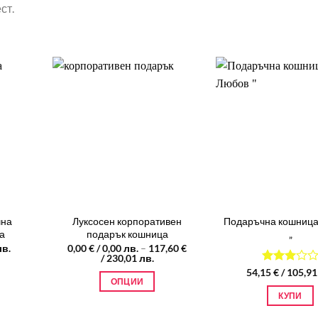
ст.
чна
Луксосен корпоративен
Подаръчна кошница
а
подарък кошница
„
лв.
0,00
€
/ 0,00 лв.
–
117,60
€
/ 230,01 лв.
54,15
Оценено
€
/ 105,91
ОПЦИИ
на
3.00
КУПИ
This
от 5
product