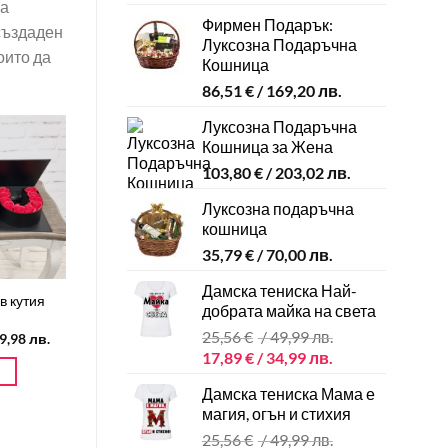
за
Фирмен Подарък:
 създаден
Луксозна Подаръчна
оито да
Кошница
86,51
€
/ 169,20 лв.
Луксозна Подаръчна
Кошница за Жена
103,80
€
/ 203,02 лв.
Луксозна подаръчна
кошница
35,79
€
/ 70,00 лв.
Дамска тениска Най-
в кутия
добрата майка на света
25,56
€
/ 49,99 лв.
9,98 лв.
Original
Текущата
17,89
€
/ 34,99 лв.
И
price
цена
Дамска тениска Мама е
was:
е:
магия, огън и стихия
25,56 €
17,89 €
25,56
€
/ 49,99 лв.
/
/