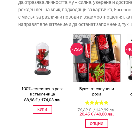
да отразява личността му – силна, уверена и достой
рожден ден на мъж, подходящи за картичка, Faceboo
с мисъл за различни поводи и взаимоотношения, като
направят впечатление и да останат запомнени, тук 
-73%
-4
100% естествена роза
Букет от сапунени
в стъкленица
рози
88,98
€
/ 174,03 лв.
76,69
Оценено
€
/ 149,99 лв.
КУПИ
Original
Текущата
20,45
€
/ 40,00 лв.
на
5.00
от
price
цена
5
was:
е:
ОПЦИИ
76,69 €
20,45 €
/
/
This