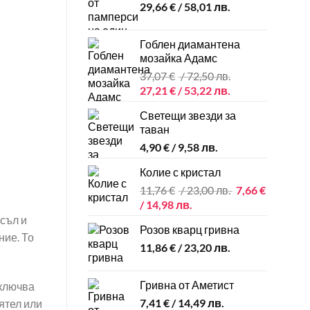
29,66
€
/ 58,01 лв.
Гоблен диамантена
мозайка Адамс
37,07
€
/ 72,50 лв.
Original
Текущата
27,21
€
/ 53,22 лв.
price
цена
Светещи звезди за
was:
е:
таван
37,07 €
27,21 €
4,90
€
/ 9,58 лв.
/
/
72,50 лв..
53,22 лв..
Колие с кристал
Original
11,76
€
/ 23,00 лв.
7,66
€
Текущата
price
/ 14,98 лв.
цена
was:
съл и
Розов кварц гривна
е:
11,76 €
ние. То
11,86
€
/ 23,20 лв.
7,66 €
/
/
23,00 лв..
14,98 лв..
Гривна от Аметист
включва
7,41
€
/ 14,49 лв.
иятел или