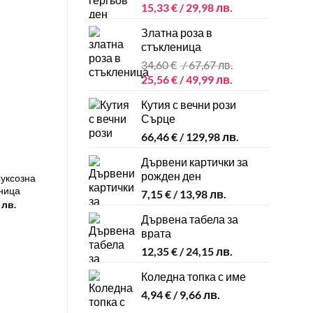
Original
Текущата
15,33
€
/ 29,98 лв.
49,99 лв..
29,98 лв..
price
цена
Златна роза в
was:
е:
стъкленица
25,56 €
15,33 €
34,60
€
/ 67,67 лв.
/
/
Original
Текущата
25,56
€
/ 49,99 лв.
49,99 лв..
29,98 лв..
price
цена
Кутия с вечни рози
was:
е:
Сърце
34,60 €
25,56 €
66,46
€
/ 129,98 лв.
/
/
67,67 лв..
49,99 лв..
Дървени картички за
рожден ден
уксозна
ница
7,15
€
/ 13,98 лв.
 лв.
Дървена табела за
врата
12,35
€
/ 24,15 лв.
Коледна топка с име
4,94
€
/ 9,66 лв.