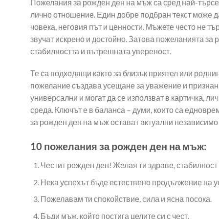
Пожелания за рожден ден на мъж са сред най-търсе
variants
лично отношение. Един добре подбран текст може да
The
човека, неговия път и ценности. Мъжете често не тъ
options
may
звучат искрено и достойно. Затова пожеланията за 
be
стабилността и вътрешната увереност.
chosen
on
Те са подходящи както за близък приятел или роднин
the
пожелание създава усещане за уважение и признание
product
универсални и могат да се използват в картичка, л
page
среда. Ключът е в баланса – думи, които са еднов
за рожден ден на мъж остават актуални независимо 
10 пожелания за рожден ден на мъж:
Честит рожден ден! Желая ти здраве, стабилност 
Нека успехът бъде естествено продължение на ус
Пожелавам ти спокойствие, сила и ясна посока.
Бъди мъж, който постига целите си с чест.