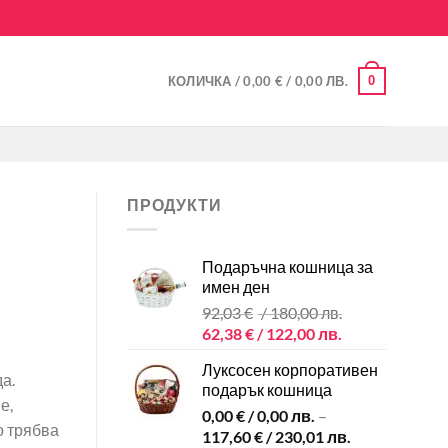
0
КОЛИЧКА /
0,00
€
/ 0,00 ЛВ.
ПРОДУКТИ
Подаръчна кошница за
имен ден
92,03
€
/ 180,00 лв.
Original
Текущата
62,38
€
/ 122,00 лв.
price
цена
Луксосен корпоративен
was:
е:
а.
подарък кошница
92,03 €
62,38 €
е,
0,00
€
/ 0,00 лв.
–
/
/
о трябва
117,60
€
/ 230,01 лв.
180,00 лв..
122,00 лв..