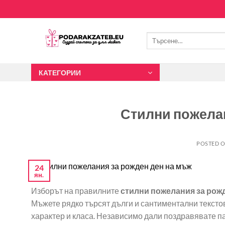
Skip
to
content
Търсене
за:
КАТЕГОРИИ
Стилни пожелан
POSTED 
24
ян.
Изборът на правилните
стилни пожелания за рож
Мъжете рядко търсят дълги и сантиментални текстов
характер и класа. Независимо дали поздравявате па