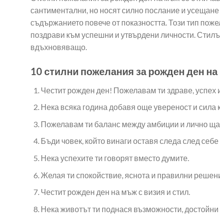
options
сантиментални, но носят силно послание и усещане 
may
съдържанието повече от показността. Този тип поже
be
поздрави към успешни и утвърдени личности. Стилът
chosen
вдъхновяващо.
on
the
10 стилни пожелания за рожден ден на
product
page
Честит рожден ден! Пожелавам ти здраве, успех 
Нека всяка година добавя още увереност и сила 
Пожелавам ти баланс между амбиции и лично ща
Бъди човек, който винаги оставя следа след себе 
Нека успехите ти говорят вместо думите.
Желая ти спокойствие, яснота и правилни решен
Честит рожден ден на мъж с визия и стил.
Нека животът ти поднася възможности, достойни 