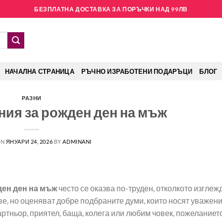
БЕЗПЛАТНА ДОСТАВКА ЗА ПОРЪЧКИ НАД 99ЛВ
НАЧАЛНА СТРАНИЦА
РЪЧНО ИЗРАБОТЕНИ ПОДАРЪЦИ
БЛОГ
РАЗНИ
ия за рожден ден на мъж
ON
ЯНУАРИ 24, 2026
BY
ADMINANI
ден ден на мъж
често се оказва по-труден, отколкото изглежд
е, но оценяват добре подбраните думи, които носят уважени
ртньор, приятел, баща, колега или любим човек, пожеланиет