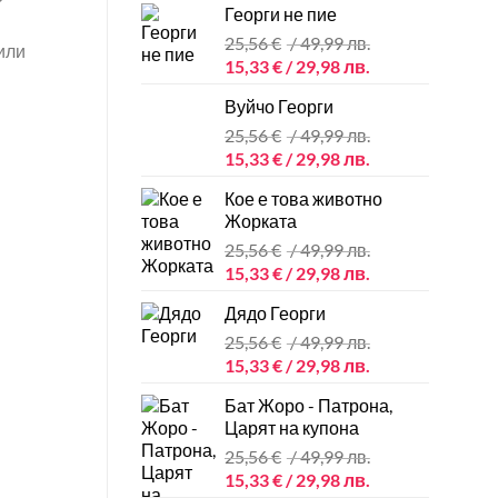
Георги не пие
was:
е:
ay
25,56 €
25,56
€
/ 49,99 лв.
15,33 €
или
Original
Текущата
/
15,33
€
/ 29,98 лв.
/
osen
price
цена
49,99 лв..
29,98 лв..
Вуйчо Георги
was:
е:
e
25,56 €
25,56
€
/ 49,99 лв.
15,33 €
oduct
Original
Текущата
/
15,33
€
/ 29,98 лв.
/
ge
price
цена
49,99 лв..
29,98 лв..
Кое е това животно
was:
е:
Жорката
25,56 €
15,33 €
25,56
€
/ 49,99 лв.
/
/
Original
Текущата
15,33
€
/ 29,98 лв.
49,99 лв..
29,98 лв..
price
цена
Дядо Георги
was:
е:
25,56 €
25,56
€
/ 49,99 лв.
15,33 €
Original
Текущата
/
15,33
€
/ 29,98 лв.
/
price
цена
49,99 лв..
29,98 лв..
Бат Жоро - Патрона,
was:
е:
Царят на купона
25,56 €
15,33 €
25,56
€
/ 49,99 лв.
/
/
Original
Текущата
15,33
€
/ 29,98 лв.
49,99 лв..
29,98 лв..