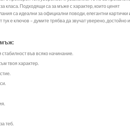
options
m
за класа. Подходящи са за мъже с характер, които ценят
The
may
be
лания са идеални за официални поводи, елегантни картички 
options
be
ch
may
 тук е ключов – думите трябва да звучат уверено, достойно и
chosen
on
be
on
th
chosen
the
pr
on
 мъж:
product
pa
the
page
и стабилност във всяко начинание.
product
page
към твоя характер.
стие.
си.
ия.
за теб.