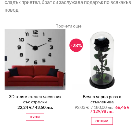
сладък приятел, брат си заслужава подарък по всякакъв
повод.
Прочети още
-28%
3D голям стенен часовник
Вечна черна роза в
със стрелки
стъкленица
Original
22,24
€
/ 43,50 лв.
92,03
€
/ 180,00 лв.
66,46
€
Текущата
price
/ 129,98 лв.
цена
was:
КУПИ
е:
92,03 €
ОПЦИИ
66,46 €
/
/
180,00 лв..
This
129,98 лв..
product