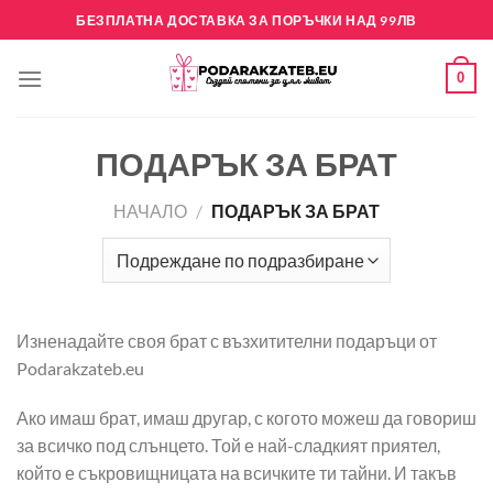
Skip
БЕЗПЛАТНА ДОСТАВКА ЗА ПОРЪЧКИ НАД 99ЛВ
to
content
0
ПОДАРЪК ЗА БРАТ
НАЧАЛО
/
ПОДАРЪК ЗА БРАТ
Изненадайте своя брат с възхитителни подаръци от
Podarakzateb.eu
Ако имаш брат, имаш другар, с когото можеш да говориш
за всичко под слънцето. Той е най-сладкият приятел,
който е съкровищницата на всичките ти тайни. И такъв