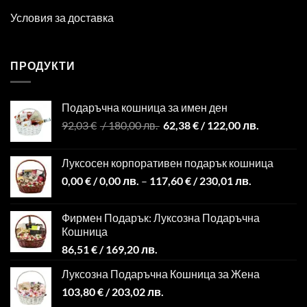
Условия за доставка
ПРОДУКТИ
Подаръчна кошница за имен ден
Original
Текущата
92,03
€
/ 180,00 лв.
62,38
€
/ 122,00 лв.
price
цена
was:
е:
Луксосен корпоративен подарък кошница
92,03 €
62,38 €
0,00
€
/ 0,00 лв.
–
117,60
€
/ 230,01 лв.
/
/
180,00 лв..
122,00 лв.
Фирмен Подарък: Луксозна Подаръчна
Кошница
86,51
€
/ 169,20 лв.
Луксозна Подаръчна Кошница за Жена
103,80
€
/ 203,02 лв.