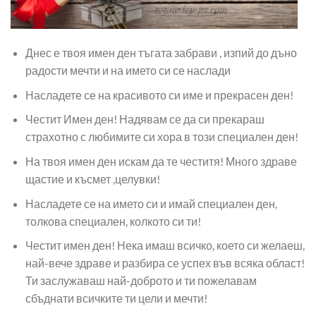
Днес е твоя имен ден тъгата забрави , изпий до дъно
радости мечти и на името си се наслади
Насладете се на красивото си име и прекрасен ден!
Честит Имен ден! Надявам се да си прекараш
страхотно с любимите си хора в този специален ден!
На твоя имен ден искам да те честитя! Много здраве
щастие и късмет ,целувки!
Насладете се на името си и имай специален ден,
толкова специален, колкото си ти!
Честит имен ден! Нека имаш всичко, което си желаеш,
най-вече здраве и разбира се успех във всяка област!
Ти заслужаваш най-доброто и ти пожелавам
сбъднати всичките ти цели и мечти!