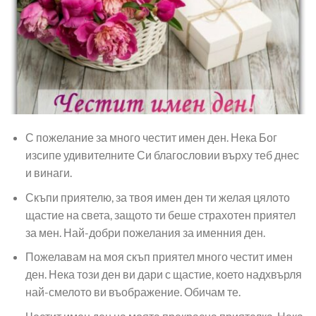
С пожелание за много честит имен ден. Нека Бог
изсипе удивителните Си благословии върху теб днес
и винаги.
Скъпи приятелю, за твоя имен ден ти желая цялото
щастие на света, защото ти беше страхотен приятел
за мен. Най-добри пожелания за именния ден.
Пожелавам на моя скъп приятел много честит имен
ден. Нека този ден ви дари с щастие, което надхвърля
най-смелото ви въображение. Обичам те.