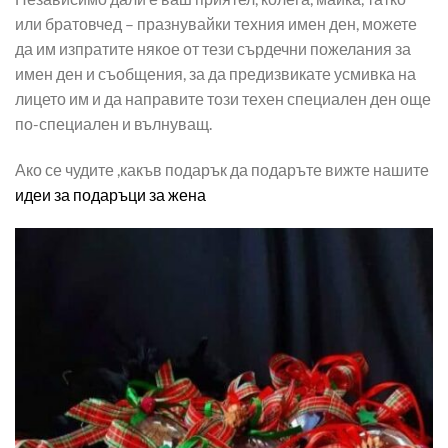
или братовчед – празнувайки техния имен ден, можете
да им изпратите някое от тези сърдечни пожелания за
имен ден и съобщения, за да предизвикате усмивка на
лицето им и да направите този техен специален ден още
по-специален и вълнуващ.
Ако се чудите ,какъв подарък да подаръте вижте нашите
идеи за подаръци за жена