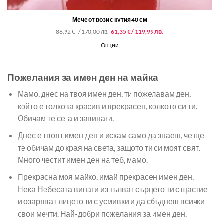
Мече от рози с кутия 40 см
Original
Текущата
86,92
€
/ 170,00 лв.
61,35
€
/ 119,99 лв.
price
цена
was:
е:
Опции
86,92 €
61,35 €
/
/
170,00 лв..
119,99 лв..
Пожелания за имен ден на майка
Мамо, днес на твоя имен ден, ти пожелавам ден,
който е толкова красив и прекрасен, колкото си ти.
Обичам те сега и завинаги.
Днес е твоят имен ден и искам само да знаеш, че ще
те обичам до края на света, защото ти си моят свят.
Много честит имен ден на теб, мамо.
Прекрасна моя майко, имай прекрасен имен ден.
Нека Небесата винаги изпълват сърцето ти с щастие
и озаряват лицето ти с усмивки и да сбъднеш всички
свои мечти. Най-добри пожелания за имен ден.