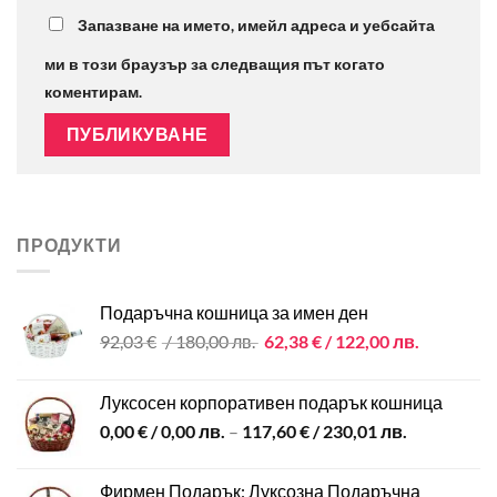
Запазване на името, имейл адреса и уебсайта
ми в този браузър за следващия път когато
коментирам.
ПРОДУКТИ
Подаръчна кошница за имен ден
Original
Текущата
92,03
€
/ 180,00 лв.
62,38
€
/ 122,00 лв.
price
цена
was:
е:
Луксосен корпоративен подарък кошница
92,03 €
62,38 €
0,00
€
/ 0,00 лв.
–
117,60
€
/ 230,01 лв.
/
/
180,00 лв..
122,00 лв.
Фирмен Подарък: Луксозна Подаръчна