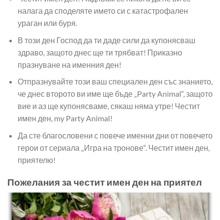
налага да споделяте името си с катастрофален
ураган или буря.
В този ден Господ да ти даде сили да купонясваш
здраво, защото днес ще ти трябват! Приказно
празнуване на именния ден!
Отпразнувайте този ваш специален ден със знанието,
че днес второто ви име ще бъде „Party Animal“, защото
вие и аз ще купонясваме, сякаш няма утре! Честит
имен ден, my Party Animal!
Да сте благословени с повече именни дни от повечето
герои от сериала „Игра на тронове“. Честит имен ден,
приятелю!
Пожелания за честит имен ден на приятел