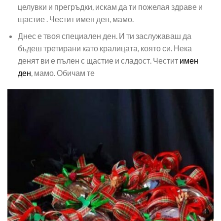
целувки и прегръдки, искам да ти пожелая здраве и
щастие . Честит имен ден, мамо.
Днес е твоя специален ден. И ти заслужаваш да
бъдеш третирани като кралицата, която си. Нека
денят ви е пълен с щастие и сладост. Честит
имен
ден
, мамо. Обичам те