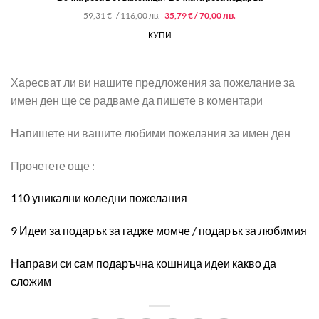
Original
Текущата
59,31
€
/ 116,00 лв.
35,79
€
/ 70,00 лв.
price
цена
was:
е:
КУПИ
59,31 €
35,79 €
/
/
116,00 лв..
70,00 лв..
Харесват ли ви нашите предложения за пожелание за
имен ден ще се радваме да пишете в коментари
Напишете ни вашите любими пожелания за имен ден
Прочетете още :
110 уникални коледни пожелания
9 Идеи за подарък за гадже момче / подарък за любимия
Направи си сам подаръчна кошница идеи какво да
сложим