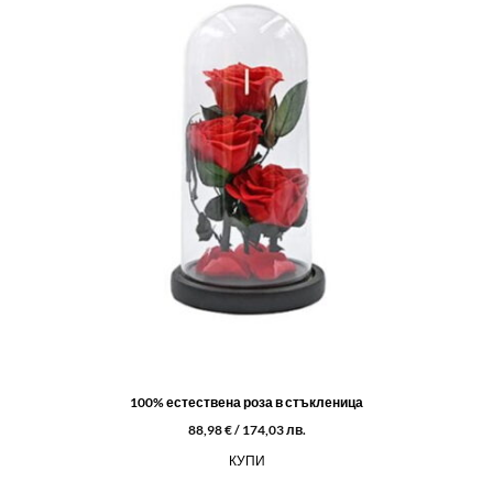
100% естествена роза в стъкленица
88,98
€
/ 174,03 лв.
КУПИ