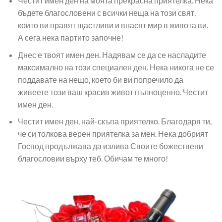
Честит имен ден на моята прекрасна приятелка. Нека
бъдете благословени с всички неща на този свят,
които ви правят щастливи и внасят мир в живота ви.
А сега нека партито започне!
Днес е твоят имен ден. Надявам се да се насладите
максимално на този специален ден. Нека никога не се
поддавате на нещо, което би ви попречило да
живеете този ваш красив живот пълноценно. Честит
имен ден.
Честит имен ден, най-скъпа приятелко. Благодаря ти,
че си толкова верен приятелка за мен. Нека добрият
Господ продължава да излива Своите божествени
благословии върху теб. Обичам те много!