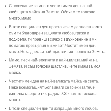
С пожелание за много честит имен ден на най-
любящата майка на Земята. Обичам те толкова
много, мамо
В този специален ден просто искам да знаеш колко
съм ти благодарен за цялата любов, грижа и
подкрепа, ти правиш всичко с вдъхновение и ми
помагаш през целия ми живот. Честит имен ден,
мамо. Нека днес си най-щастливият човек на Земята.
Мамо, ти си най-великата и най-милата майка на
Земята. И съм толкова щастлив, че те имам за моя
майка.
Честит имен ден на най-великата майка на света.
Нека всемогъщият Бог винаги се грижи за теб и
изпълва сърцето ти с радост. Обичам те толкова
много.
В този специален ден ти изпращам много любов,