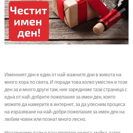
Именният ден е един от най-важните дни в живота на
много хора по света. И поради това колко уместен е този
ден за и много други там, ние заредихме тази страница с
една от най-добрите пожелания за имен ден, които
можете да намерите в интернет, за да улесним процеса
на изразяване на най-добри пожелания за имен ден на
любим човек или познат много лесно.
Независимо дали е ваш приятел, колега, майка, татко