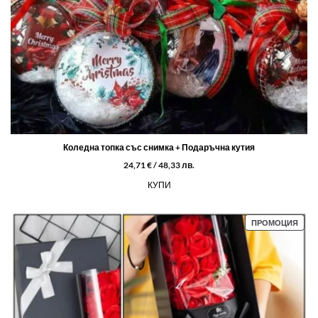
Коледна топка със снимка + Подаръчна кутия
24,71
€
/ 48,33 лв.
КУПИ
ПРО
ПРОМОЦИЯ
С
НАМ