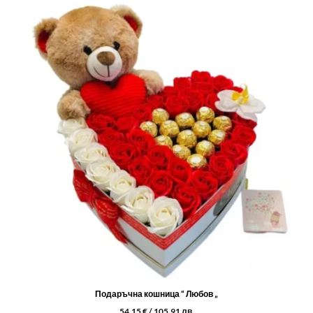
Подаръчна кошница “ Любов „
54,15
€
/ 105,91 лв.