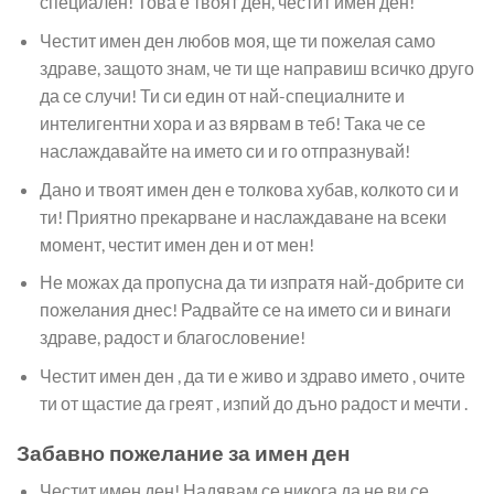
специален! Това е твоят ден, честит имен ден!
Честит имен ден любов моя, ще ти пожелая само
здраве, защото знам, че ти ще направиш всичко друго
да се случи! Ти си един от най-специалните и
интелигентни хора и аз вярвам в теб! Така че се
наслаждавайте на името си и го отпразнувай!
Дано и твоят имен ден е толкова хубав, колкото си и
ти! Приятно прекарване и наслаждаване на всеки
момент, честит имен ден и от мен!
Не можах да пропусна да ти изпратя най-добрите си
пожелания днес! Радвайте се на името си и винаги
здраве, радост и благословение!
Честит имен ден , да ти е живо и здраво името , очите
ти от щастие да греят , изпий до дъно радост и мечти .
Забавнo пожелание за имен ден
Честит имен ден! Надявам се никога да не ви се