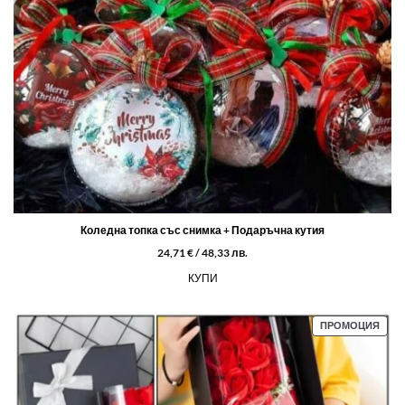
Коледна топка със снимка + Подаръчна кутия
24,71
€
/ 48,33 лв.
КУПИ
ПРО
ПРОМОЦИЯ
С
НАМ